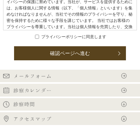
イバシーの保護に努めています。当社が、サービスを提供するために
は、お客様個人に関する情報（以下、「個人情報」といいます）を集
めなければなりませんが、当社でその情報のプライバシーを守り、秘
密を保持するために様々な手段を講じています。 当社ではお客様の
プライバシーを尊重しています。当社は個人情報を売買したり、交換
したり、その他の方法で不正使用することには一切関与しておりませ
プライバシーポリシーに同意します
ん。このウェブサイトをご利用になり、個人情報を供与することで、
あなたはこのプライバシーポリシーに説明されている個人情報の取り
扱い等について受諾し、承認したものとみなされます。
確認ページへ進む
個人情報収集の目的
お客様から集めた個人情報は、以下の目的で利用します。
・当社がお客様に提供するサービスにおいて利用するため
・お客様に合ったサービスや新しい商品などの情報を的確にお知らせ
するため
・必要に応じてお客様に連絡を行なうため
個人情報の開示
下記の場合には、お客様の事前の同意なく当社はお客様の個人情報を
開示できるものとします。 警察や裁判所、その他の政府機関から召
喚状、令状、命令等によって要求された場合 人の生命、身体または
財産の保護のために必要がある場合であって、お客様の同意を得るこ
とが困難であるとき。